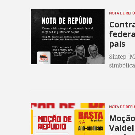
NOTA DE REP
Contra
federa
país
Sintep-M
simbólica 
educador
NOTA DE REP
Moção 
Valdel