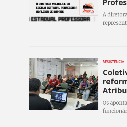
Profes
A diretor
represent
escola qu
RESISTÊNCIA
Coleti
reform
Atribu
Os aponta
funcionár
Portaria 