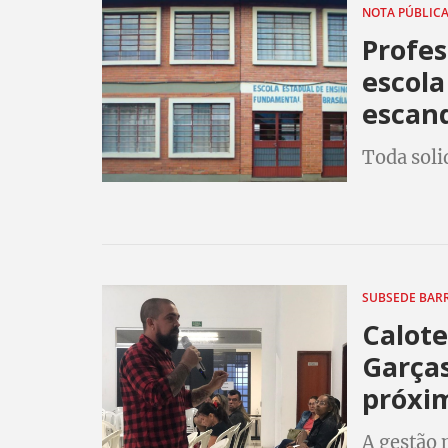
NOTA PÚBLIC
Profes
escola
escand
Toda soli
SUBSEDE BAR
Calote
Garças
próxi
A gestão 