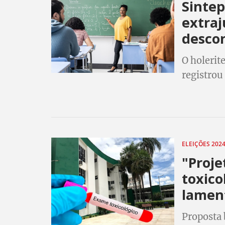
Sintep
extraj
descon
O holerit
registrou
aplicado 
mobilizaç
ELEIÇÕES 202
"Proje
toxico
lament
Proposta 