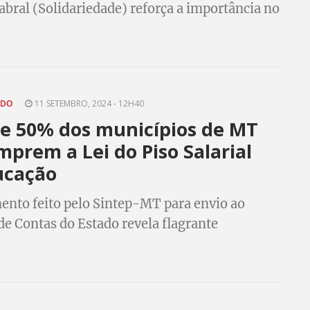
abral (Solidariedade) reforça a importância no
eleitores em representantes à Câmara
l
ADO
11 SETEMBRO, 2024 - 12H40
de 50% dos municípios de MT
prem a Lei do Piso Salarial
ucação
nto feito pelo Sintep-MT para envio ao
de Contas do Estado revela flagrante
o à legislação federal