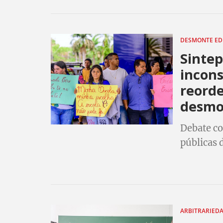
DESMONTE E
Sinte
incons
reord
desmo
Debate co
públicas 
imposiçã
ARBITRARIED