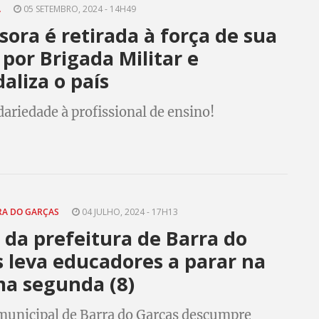
A
05 SETEMBRO, 2024 - 14H49
sora é retirada à força de sua
 por Brigada Militar e
aliza o país
dariedade à profissional de ensino!
RA DO GARÇAS
04 JULHO, 2024 - 17H13
 da prefeitura de Barra do
 leva educadores a parar na
ma segunda (8)
municipal de Barra do Garças descumpre