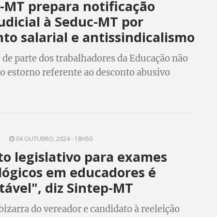
-MT prepara notificação
udicial à Seduc-MT por
to salarial e antissindicalismo
e de parte dos trabalhadores da Educação não
 o estorno referente ao desconto abusivo
em função da ausência durante dia de
ão sindical.
4
04 OUTUBRO, 2024 - 18H50
to legislativo para exames
lógicos em educadores é
ável", diz Sintep-MT
bizarra do vereador e candidato à reeleição