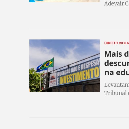
Adevair C
voto dos 
Municipa
DIREITO VIOL
Mais 
descum
na ed
Levantame
Tribunal 
desrespeit