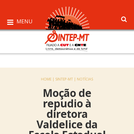
MENU
HOME |
SINTEP-MT |
NOTÍCIAS
Moção de
repudio à
diretora
Valdelice da