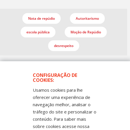
Nota de repúdio
Autoritarismo
escola pública
Moção de Repúdio
desrespeito
CONFIGURAÇÃO DE
COOKIES:
Usamos cookies para lhe
oferecer uma experiência de
navegação melhor, analisar o
Todos os Direitos Reservados
Sintep-MT - Sindicato dos Trabalhadores no Ensino
tráfego do site e personalizar o
Público de Mato Grosso
Rua Mestre João Guimarães, 102 -
conteúdo. Para saber mais
Bandeirantes - Cuiabá-MT CEP 78010-170 |
sobre cookies acesse nossa
Fone: (65) 3317-4300 - 0800 654343 - Fax: 3317
4327