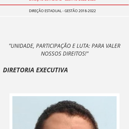
DIREÇÃO ESTADUAL - GESTÃO 2018-2022
"UNIDADE, PARTICIPAÇÃO E LUTA: PARA VALER
NOSSOS DIREITOS!"
DIRETORIA EXECUTIVA