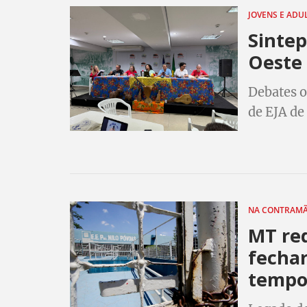
JOVENS E AD
Sintep
Oeste
Debates o
de EJA de
sistemati
Adultos, 
Analfabet
NA CONTRAM
MT red
fechar
tempo