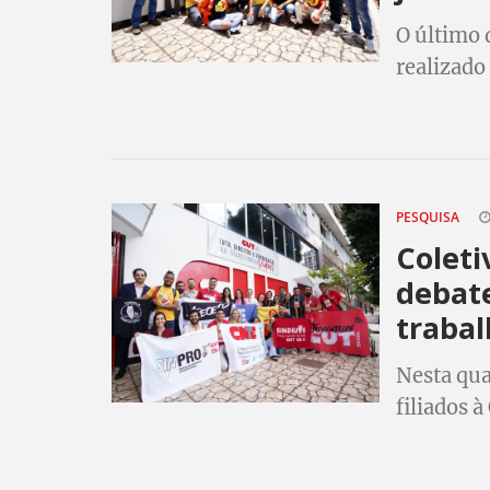
O último 
realizado
balanço e
trabalhad
PESQUISA
Colet
debate
traba
Nesta qua
filiados 
no auditó
Trabalhad