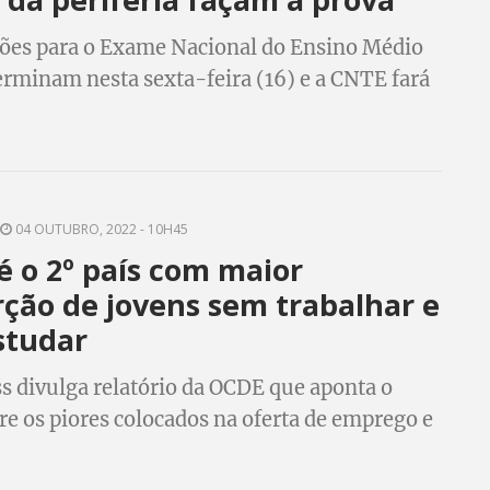
ções para o Exame Nacional do Ensino Médio
rminam nesta sexta-feira (16) e a CNTE fará
o hoje (13) para mobilizar os estudantes a
senção da taxa de inscrição.
04 OUTUBRO, 2022 - 10H45
 é o 2º país com maior
ção de jovens sem trabalhar e
studar
s divulga relatório da OCDE que aponta o
tre os piores colocados na oferta de emprego e
ra jovens entre 18 a 24 anos