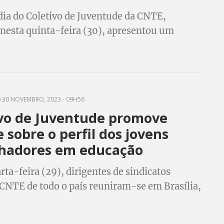
dia do Coletivo de Juventude da CNTE,
 nesta quinta-feira (30), apresentou um
 as perspectivas futuras sobre os
ores em educação jovens sindicalizados.
30 NOVEMBRO, 2023 - 09H56
ivo de Juventude promove
 sobre o perfil dos jovens
lhadores em educação
rta-feira (29), dirigentes de sindicatos
à CNTE de todo o país reuniram-se em Brasília,
rio Adelino Cassis, da Central Única dos
ores (CUT-DF), para o Coletivo de Juventude