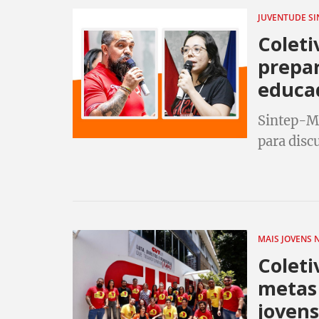
JUVENTUDE S
Coleti
prepar
educa
Sintep-MT
para disc
Educação 
MAIS JOVENS 
Coleti
metas 
joven