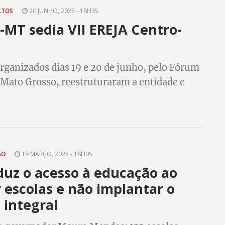
ULTOS
20 JUNHO, 2025 - 18H35
-MT sedia VII EREJA Centro-
rganizados dias 19 e 20 de junho, pelo Fórum
 Mato Grosso, reestruturaram a entidade e
zaram as pautas para a Educação de Jovens e
à luz do Pacto Nacional pela Superação do
ismo no país.
ÃO
19 MARÇO, 2025 - 18H05
uz o acesso à educação ao
 escolas e não implantar o
 integral