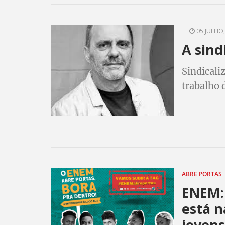
da Confed
05 JULHO,
A sind
Sindicali
trabalho d
sindicais
que abord
como base
OCDE. Nes
jovens.
ABRE PORTAS
ENEM: 
está 
jovens