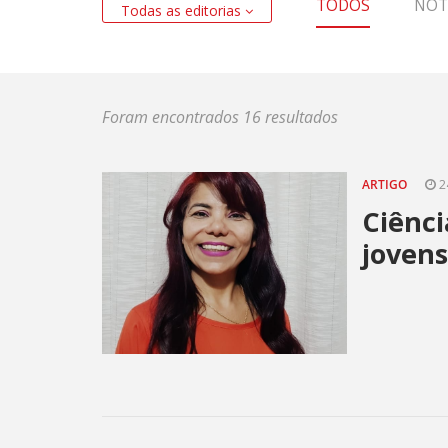
TODOS
NOT
Todas as editorias
Foram encontrados 16 resultados
ARTIGO
2
Ciênci
joven