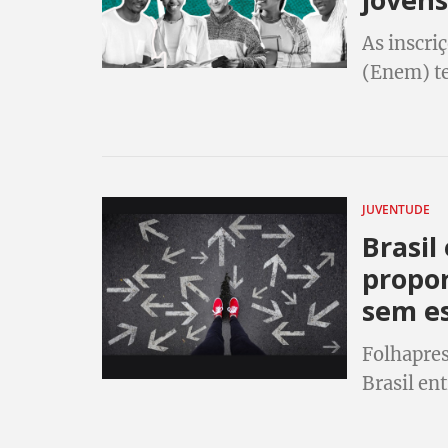
As inscri
(Enem) te
um tuitaç
pedirem i
JUVENTUDE
Brasil
propor
sem e
Folhapres
Brasil en
estudo pa