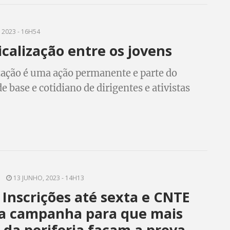
eração.
 2023 - 16H54
icalização entre os jovens
zação é uma ação permanente e parte do
e base e cotidiano de dirigentes e ativistas
. Em artigo anterior sistematizei argumentos
am a queda na densidade sindical, usando
 um amplo estudo realizado nos países da
te artigo tratarei da sindicalização entre os
13 JUNHO, 2023 - 14H13
Inscrições até sexta e CNTE
na campanha para que mais
 da periferia façam a prova