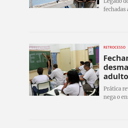
Legado d
fechadas 
RETROCESSO
Fecha
desman
adulto
Prática r
nega o en