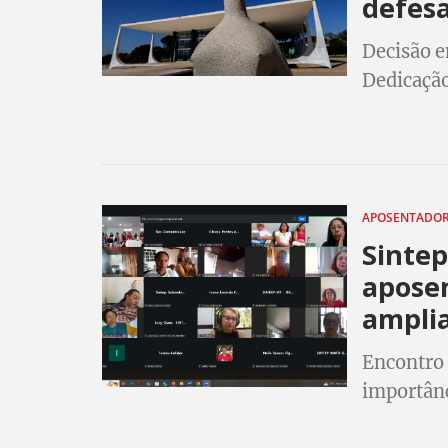
defes
Decisão e
Dedicação
e, portan
APOSENTADOR
Sinte
apose
amplia
Encontro
importânc
trabalhad