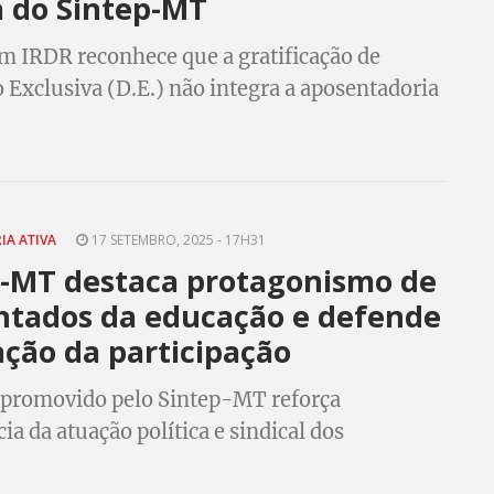
a do Sintep-MT
m IRDR reconhece que a gratificação de
 Exclusiva (D.E.) não integra a aposentadoria
to, não pode sofrer descontos previdenciários.
IA ATIVA
17 SETEMBRO, 2025 - 17H31
p-MT destaca protagonismo de
ntados da educação e defende
ção da participação
 promovido pelo Sintep-MT reforça
ia da atuação política e sindical dos
ores e trabalhadoras aposentados, além de