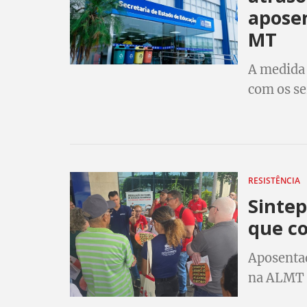
aposen
MT
A medida 
com os se
RESISTÊNCIA
Sintep
que co
Aposenta
na ALMT c
qualidade