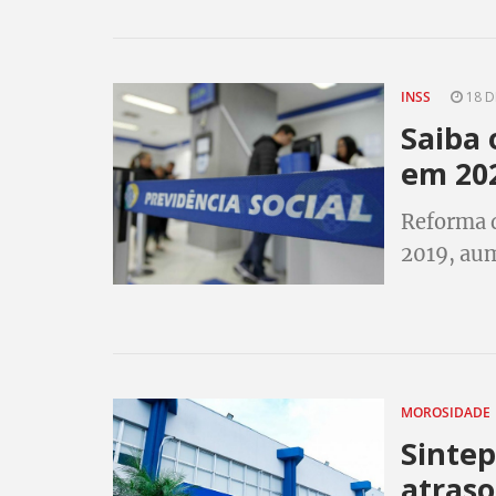
INSS
18 D
Saiba
em 20
Reforma d
2019, aum
Todos os 
MOROSIDADE
Sinte
atraso