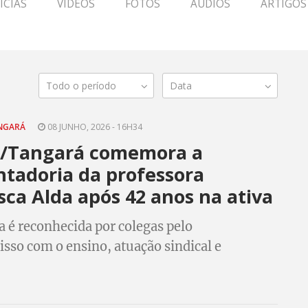
ÍCIAS
VÍDEOS
FOTOS
ÁUDIOS
ARTIGOS
Todo o período
Data
ANGARÁ
08 JUNHO, 2026 - 16H34
p/Tangará comemora a
tadoria da professora
sca Alda após 42 anos na ativa
 é reconhecida por colegas pelo
so com o ensino, atuação sindical e
ção à comunidade escolar.