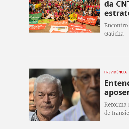
da CN
estrat
Encontro 
Gaúcha
PREVIDÊNCIA
Enten
apose
Reforma d
de transi