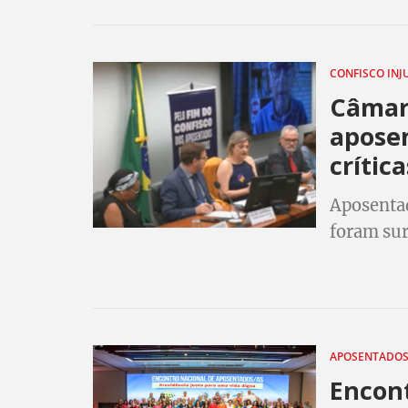
pautar dir
CONFISCO IN
Câmara
apose
crític
Aposenta
foram sur
seus dire
APOSENTADO
Encon