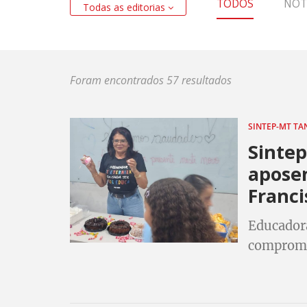
TODOS
NOT
Todas as editorias
Foram encontrados 57 resultados
SINTEP-MT T
Sinte
aposen
Franci
Educadora
compromis
contribui