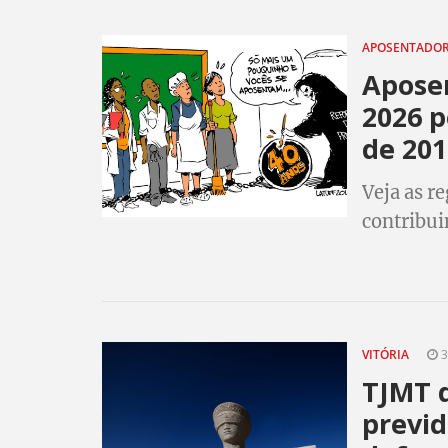
APOSENTADO
Aposen
2026 p
de 201
Veja as r
contribui
VITÓRIA
3
TJMT d
previd