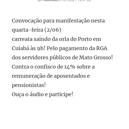
Convocação para manifestação nesta
quarta-feira (2/06)
carreata saindo da orla do Porto em
Cuiabá às 9h! Pelo pagamento da RGA
dos servidores públicos de Mato Grosso!
Contra o confisco de 14% sobre a
remuneração de aposentados e
pensionistas!
Ouça o áudio e participe!