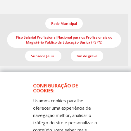
Rede Municipal
Piso Salarial Profissional Nacional para os Profissionais do
Magistério Público da Educação Básica (PSPN)
Subsede Jauru
fim de greve
CONFIGURAÇÃO DE
COOKIES:
Usamos cookies para lhe
oferecer uma experiência de
navegação melhor, analisar o
Todos os Direitos Reservados
Sintep-MT - Sindicato dos Trabalhadores no Ensino
tráfego do site e personalizar o
Público de Mato Grosso
Rua Mestre João Guimarães, 102 -
conteúdo. Para saber mais