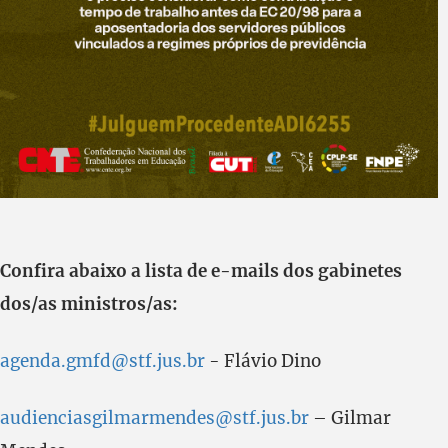
Confira abaixo a lista de e-mails dos gabinetes
dos/as ministros/as:
agenda.gmfd@stf.jus.br
- Flávio Dino
audienciasgilmarmendes@stf.jus.br
– Gilmar