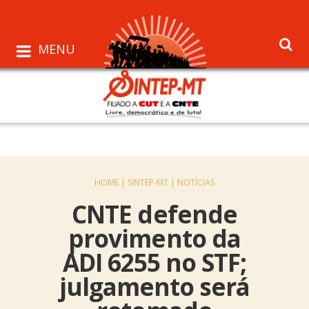
MENU
HOME |
SINTEP-MT |
NOTÍCIAS
CNTE defende
provimento da
ADI 6255 no STF;
julgamento será