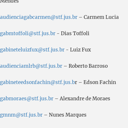
Mendes
audienciagabcarmen@stf.jus.br
– Carmem Lucia
gabmtoffoli@stf.jus.br
- Dias Toffoli
gabineteluizfux@stf.jus.br
- Luiz Fux
audienciamlrb@stf.jus.br
– Roberto Barroso
gabineteedsonfachin@stf.jus.b
r – Edson Fachin
gabmoraes@stf.jus.br
– Alexandre de Moraes
gmnm@stf.jus.br
– Nunes Marques