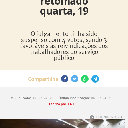
retomado
quarta, 19
O julgamento tinha sido
suspenso com 4 votos, sendo 3
favoráveis às reivindicações dos
trabalhadores do serviço
público
Compartilhe
Publicado:
18/06/2024 17:10 |
Última modificação:
18/06/2024 17:10
Escrito por: CNTE
CARLOS MOURA/ SCO/ STF