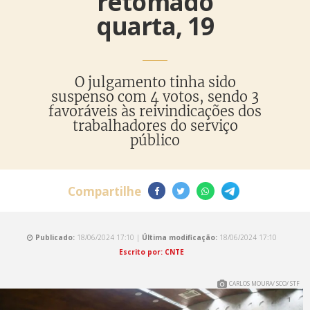
retomado
quarta, 19
O julgamento tinha sido
suspenso com 4 votos, sendo 3
favoráveis às reivindicações dos
trabalhadores do serviço
público
Compartilhe
Publicado:
18/06/2024 17:10 |
Última modificação:
18/06/2024 17:10
Escrito por: CNTE
CARLOS MOURA/ SCO/ STF