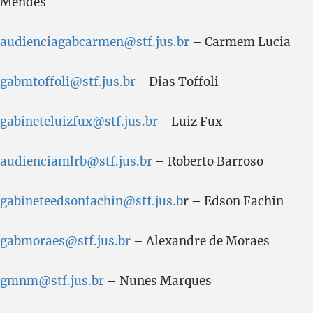
Mendes
audienciagabcarmen@stf.jus.br
– Carmem Lucia
gabmtoffoli@stf.jus.br
- Dias Toffoli
gabineteluizfux@stf.jus.br
- Luiz Fux
audienciamlrb@stf.jus.br
– Roberto Barroso
gabineteedsonfachin@stf.jus.b
r – Edson Fachin
gabmoraes@stf.jus.br
– Alexandre de Moraes
gmnm@stf.jus.br
– Nunes Marques