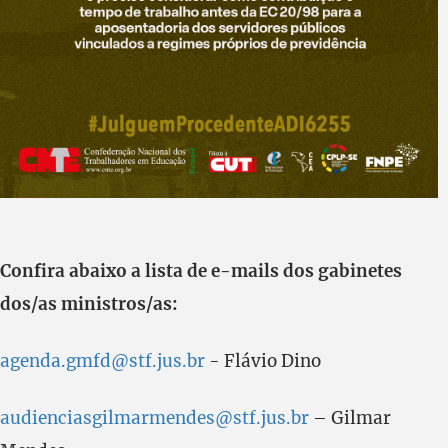
Confira abaixo a lista de e-mails dos gabinetes
dos/as ministros/as:
agenda.gmfd@stf.jus.br
- Flávio Dino
audienciasgilmarmendes@stf.jus.br
– Gilmar