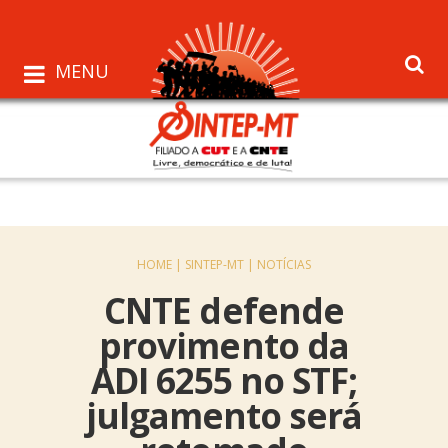
MENU
HOME |
SINTEP-MT |
NOTÍCIAS
CNTE defende
provimento da
ADI 6255 no STF;
julgamento será