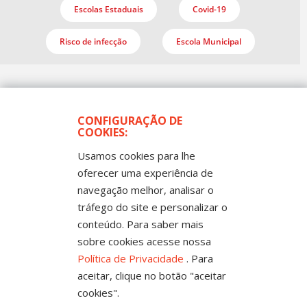
Escolas Estaduais
Covid-19
Risco de infecção
Escola Municipal
CONFIGURAÇÃO DE
COOKIES:
Usamos cookies para lhe
oferecer uma experiência de
Todos os Direitos Reservados
navegação melhor, analisar o
Sintep-MT - Sindicato dos Trabalhadores no Ensino
Público de Mato Grosso
tráfego do site e personalizar o
Rua Mestre João Guimarães, 102 -
Bandeirantes - Cuiabá-MT CEP 78010-170 |
conteúdo. Para saber mais
Fone: (65) 3317-4300 - 0800 654343 - Fax: 3317
sobre cookies acesse nossa
4327
Política de Privacidade
. Para
aceitar, clique no botão "aceitar
cookies".