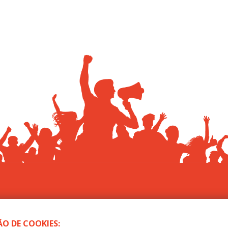
Todos os Direitos Reservados
O DE COOKIES:
ep-MT - Sindicato dos Trabalhadores no Ensino Público de Mato 