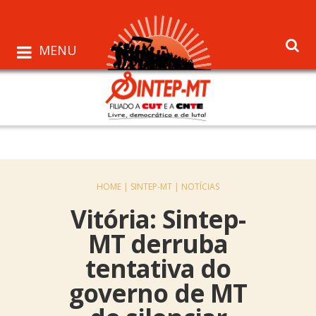
MENU
HOME |
SINTEP-MT |
NOTÍCIAS
Vitória: Sintep-
MT derruba
tentativa do
governo de MT