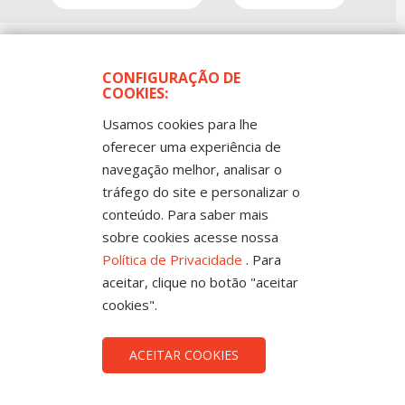
CONFIGURAÇÃO DE
COOKIES:
Usamos cookies para lhe
oferecer uma experiência de
navegação melhor, analisar o
Todos os Direitos Reservados
tráfego do site e personalizar o
Sintep-MT - Sindicato dos Trabalhadores no Ensino
Público de Mato Grosso
conteúdo. Para saber mais
Rua Mestre João Guimarães, 102 -
Bandeirantes - Cuiabá-MT CEP 78010-170 |
sobre cookies acesse nossa
Fone: (65) 3317-4300 - 0800 654343 - Fax: 3317
4327
Política de Privacidade
. Para
aceitar, clique no botão "aceitar
cookies".
ACEITAR COOKIES