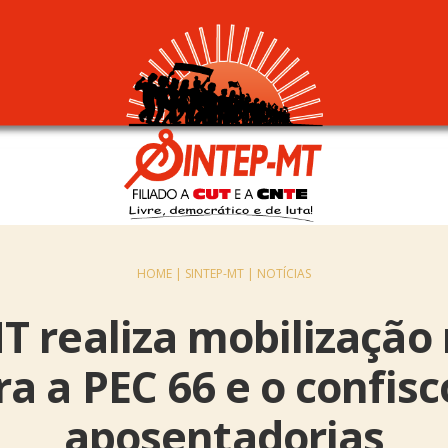
HOME |
SINTEP-MT |
NOTÍCIAS
T realiza mobilização 
ra a PEC 66 e o confisc
aposentadorias