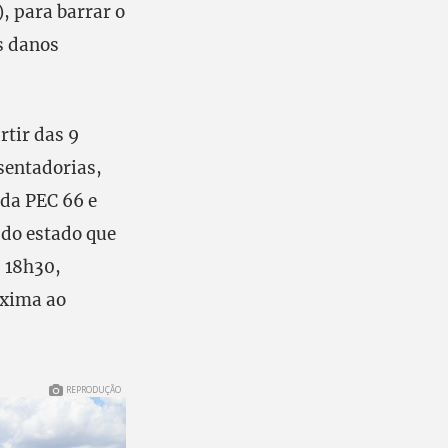
 para barrar o
s danos
tir das 9
sentadorias,
da PEC 66 e
 do estado que
s 18h30,
óxima ao
REPRODUÇÃO