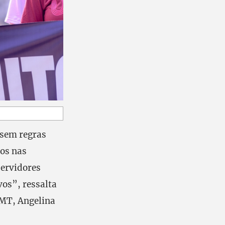
ssem regras
tos nas
servidores
os”, ressalta
-MT, Angelina