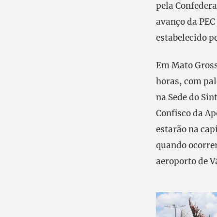
pela Confedera
avanço da PEC 
estabelecido p
Em Mato Grosso
horas, com pal
na Sede do Sin
Confisco da Ap
estarão na cap
quando ocorrer
aeroporto de V