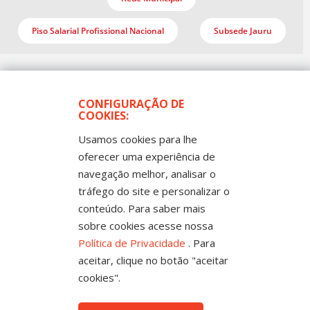
Piso Salarial Profissional Nacional
Subsede Jauru
CONFIGURAÇÃO DE
COOKIES:
Usamos cookies para lhe
oferecer uma experiência de
navegação melhor, analisar o
Todos os Direitos Reservados
Sintep-MT - Sindicato dos Trabalhadores no Ensino
tráfego do site e personalizar o
Público de Mato Grosso
Rua Mestre João Guimarães, 102 -
conteúdo. Para saber mais
Bandeirantes - Cuiabá-MT CEP 78010-170 |
Fone: (65) 3317-4300 - 0800 654343 - Fax: 3317
sobre cookies acesse nossa
4327
Política de Privacidade
. Para
aceitar, clique no botão "aceitar
cookies".