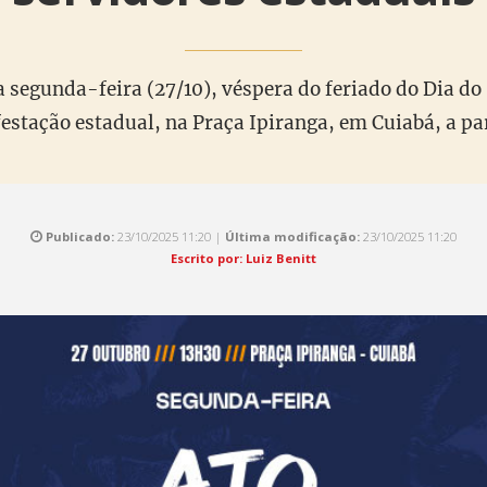
 segunda-feira (27/10), véspera do feriado do Dia do
stação estadual, na Praça Ipiranga, em Cuiabá, a pa
Publicado:
23/10/2025 11:20 |
Última modificação:
23/10/2025 11:20
Escrito por: Luiz Benitt