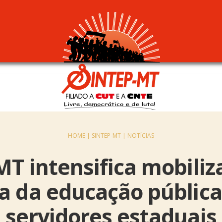
HOME |
SINTEP-MT |
NOTÍCIAS
MT intensifica mobili
a da educação pública
servidores estaduais