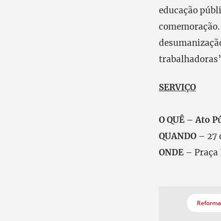
educação públi
comemoração. É
desumanização 
trabalhadoras”
SERVIÇO
O QUÊ – Ato Pú
QUANDO
– 27 
ONDE
– Praça 
Reforma 