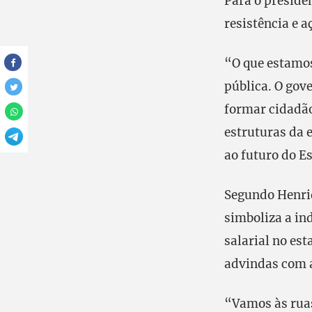
Para o preside
resistência e a
“O que estamos
pública. O gov
formar cidadão
estruturas da 
ao futuro do E
Segundo Henriq
simboliza a in
salarial no est
advindas com 
“Vamos às ruas