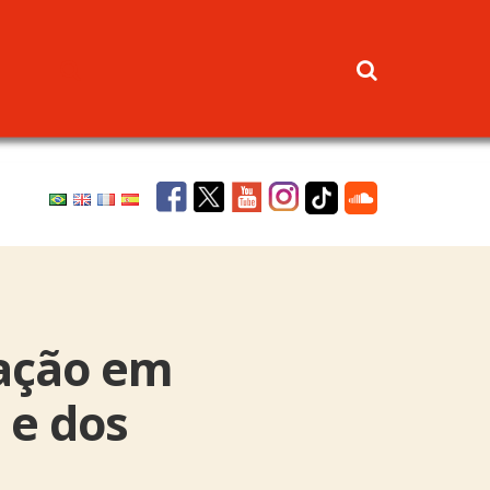
zação em
 e dos