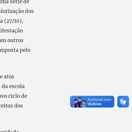
uma série de
alorização dos
a (27/10),
ifestação
com outros
 imposta pelo
e atos
 da escola
vo ciclo de
reitos dos