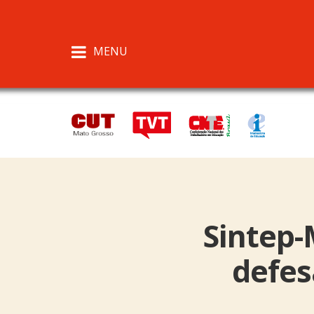
MENU
Sintep-
defes