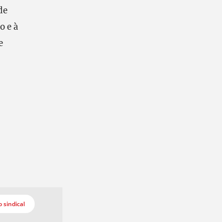
de
o e à
e
 sindical