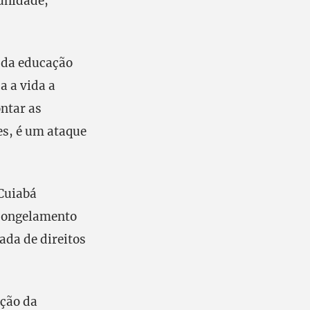
unidade,
 da educação
a a vida a
ntar as
es, é um ataque
Cuiabá
 congelamento
rada de direitos
ação da