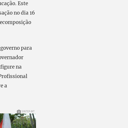
ucação. Este
sação no dia 16
recomposição
 governo para
governador
nfigure na
Profissional
e a
SINTEP-MT