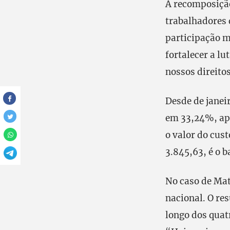
A recomposiçã
trabalhadores 
participação m
fortalecer a lu
nossos direito
Desde de janeir
em 33,24%, ap
o valor do cus
3.845,63, é o b
No caso de Mat
nacional. O re
longo dos quat