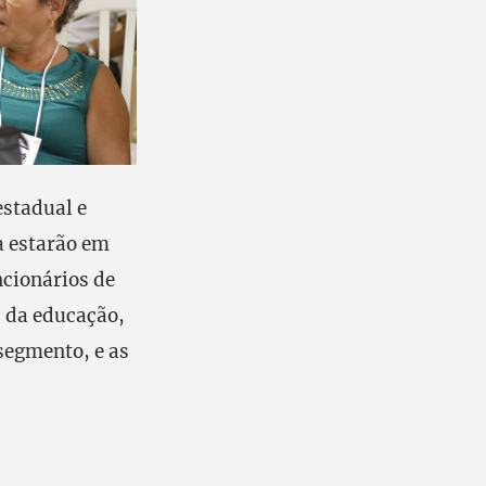
estadual e
a estarão em
ncionários de
s da educação,
segmento, e as