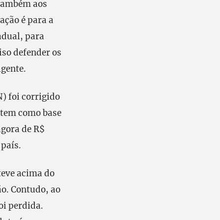
 também aos
ação é para a
adual, para
ciso defender os
igente.
) foi corrigido
 tem como base
agora de R$
 país.
teve acima do
ão. Contudo, ao
oi perdida.