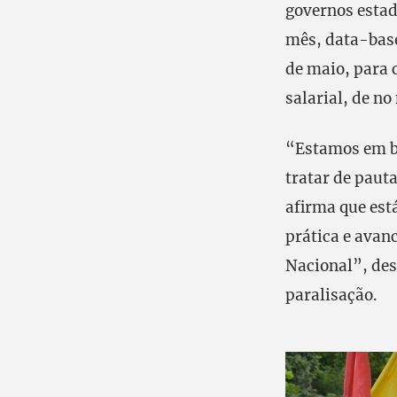
governos estad
mês, data-base 
de maio, para
salarial, de n
“Estamos em b
tratar de paut
afirma que est
prática e avan
Nacional”, des
paralisação.