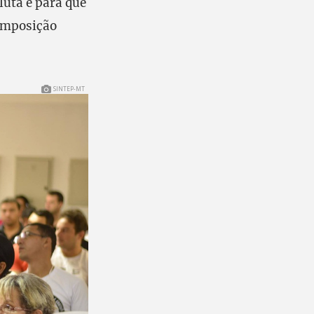
luta é para que
composição
SINTEP-MT