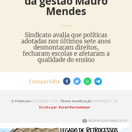
da gestão Mauro
Mendes
Sindicato avalia que políticas
adotadas nos últimos sete anos
desmontaram direitos,
fecharam escolas e afetaram a
qualidade do ensino
Compartilhe
Publicado:
07/04/2026 11:33 |
Última modificação:
07/04/2026 11:33
Escrito por: Roseli Riechelmann
SINTEP-MT/COM CHARGE LATUFF