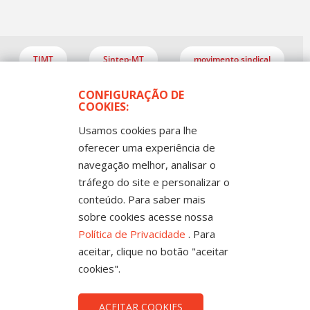
TJMT
Sintep-MT
movimento sindical
fraude nos consignados MT
FESSP-MT
CONFIGURAÇÃO DE
COOKIES:
Usamos cookies para lhe
oferecer uma experiência de
navegação melhor, analisar o
tráfego do site e personalizar o
conteúdo. Para saber mais
sobre cookies acesse nossa
Política de Privacidade
. Para
Todos os Direitos Reservados
Sintep-MT - Sindicato dos Trabalhadores no Ensino
aceitar, clique no botão "aceitar
Público de Mato Grosso
Rua Mestre João Guimarães, 102 -
cookies".
Bandeirantes - Cuiabá-MT CEP 78010-170 |
Fone: (65) 3317-4300 - 0800 654343 - Fax: 3317
4327
ACEITAR COOKIES