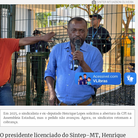
SINTEP-MT/JADSON OLIVEIRA
Em 2025, o sindicalista e ex-deputado Henrique Lopes solicitou a abertura da CPI na
Assembleia Estadual, mas o pedido não avançou. Agora, os sindicatos retomam a
cobrança.
O presidente licenciado do Sintep-MT, Henrique