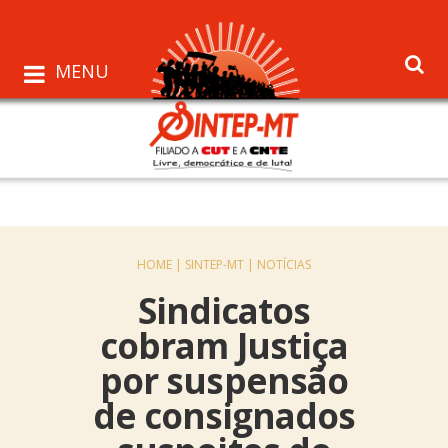
MENU
HOME |
SINTEP-MT |
NOTÍCIAS
Sindicatos
cobram Justiça
por suspensão
de consignados