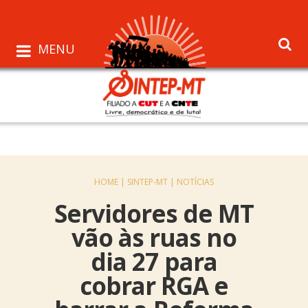
MENU
HOME |
SINTEP-MT |
NOTÍCIAS
Servidores de MT
vão às ruas no
dia 27 para
cobrar RGA e