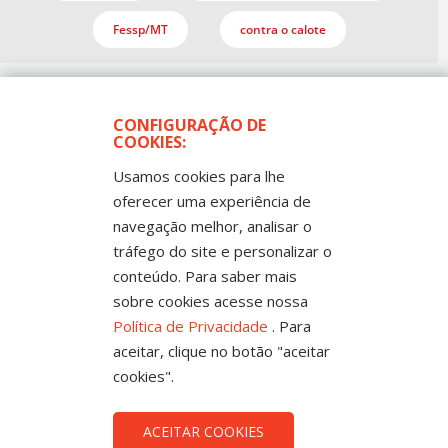
Fessp/MT
contra o calote
CONFIGURAÇÃO DE
COOKIES:
Usamos cookies para lhe
oferecer uma experiência de
navegação melhor, analisar o
Todos os Direitos Reservados
tráfego do site e personalizar o
Sintep-MT - Sindicato dos Trabalhadores no Ensino
Público de Mato Grosso
conteúdo. Para saber mais
Rua Mestre João Guimarães, 102 -
Bandeirantes - Cuiabá-MT CEP 78010-170 |
sobre cookies acesse nossa
Fone: (65) 3317-4300 - 0800 654343 - Fax: 3317
4327
Política de Privacidade
. Para
aceitar, clique no botão "aceitar
cookies".
ACEITAR COOKIES