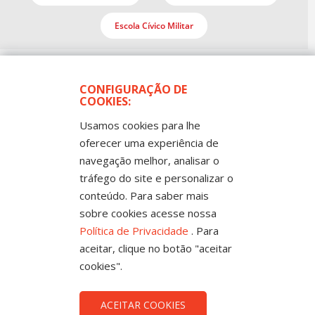
Escola Cívico Militar
CONFIGURAÇÃO DE
COOKIES:
Usamos cookies para lhe
oferecer uma experiência de
navegação melhor, analisar o
Todos os Direitos Reservados
tráfego do site e personalizar o
Sintep-MT - Sindicato dos Trabalhadores no Ensino
Público de Mato Grosso
conteúdo. Para saber mais
Rua Mestre João Guimarães, 102 -
Bandeirantes - Cuiabá-MT CEP 78010-170 |
sobre cookies acesse nossa
Fone: (65) 3317-4300 - 0800 654343 - Fax: 3317
Política de Privacidade
. Para
4327
aceitar, clique no botão "aceitar
cookies".
ACEITAR COOKIES