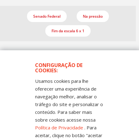
Senado Federal
Na pressão
Fim da escala 6 x 1
CONFIGURAÇÃO DE
COOKIES:
Usamos cookies para lhe
oferecer uma experiência de
Todos os Direitos Reservados
navegação melhor, analisar o
Sintep-MT - Sindicato dos Trabalhadores no Ensino
Público de Mato Grosso
tráfego do site e personalizar o
Rua Mestre João Guimarães, 102 -
conteúdo. Para saber mais
Bandeirantes - Cuiabá-MT CEP 78010-170 |
Fone: (65) 3317-4300 - 0800 654343 - Fax: 3317
sobre cookies acesse nossa
4327
Política de Privacidade
. Para
aceitar, clique no botão "aceitar