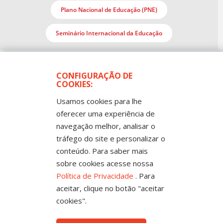
Plano Nacional de Educação (PNE)
Seminário Internacional da Educação
CONFIGURAÇÃO DE
COOKIES:
Usamos cookies para lhe
oferecer uma experiência de
navegação melhor, analisar o
Todos os Direitos Reservados
tráfego do site e personalizar o
Sintep-MT - Sindicato dos Trabalhadores no Ensino
Público de Mato Grosso
conteúdo. Para saber mais
Rua Mestre João Guimarães, 102 -
sobre cookies acesse nossa
Bandeirantes - Cuiabá-MT CEP 78010-170 |
Fone: (65) 3317-4300 - 0800 654343 - Fax: 3317
Política de Privacidade
. Para
4327
aceitar, clique no botão "aceitar
cookies".