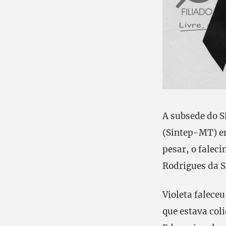
A subsede do S
(Sintep-MT) e
pesar, o falec
Rodrigues da S
Violeta falece
que estava col