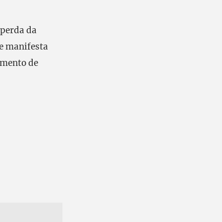
 perda da
 e manifesta
omento de