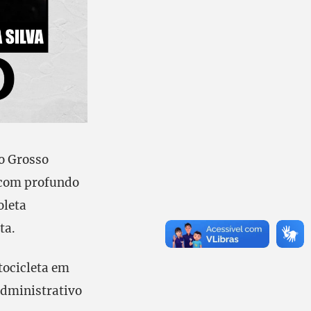
o Grosso
 com profundo
oleta
ta.
tocicleta em
Administrativo