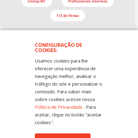
Sintep-MT
Profissionais interinos
1/3 de Férias
CONFIGURAÇÃO DE
COOKIES:
Usamos cookies para lhe
oferecer uma experiência de
navegação melhor, analisar o
Todos os Direitos Reservados
tráfego do site e personalizar o
Sintep-MT - Sindicato dos Trabalhadores no Ensino
Público de Mato Grosso
conteúdo. Para saber mais
Rua Mestre João Guimarães, 102 -
Bandeirantes - Cuiabá-MT CEP 78010-170 |
sobre cookies acesse nossa
Fone: (65) 3317-4300 - 0800 654343 - Fax: 3317
4327
Política de Privacidade
. Para
aceitar, clique no botão "aceitar
cookies".