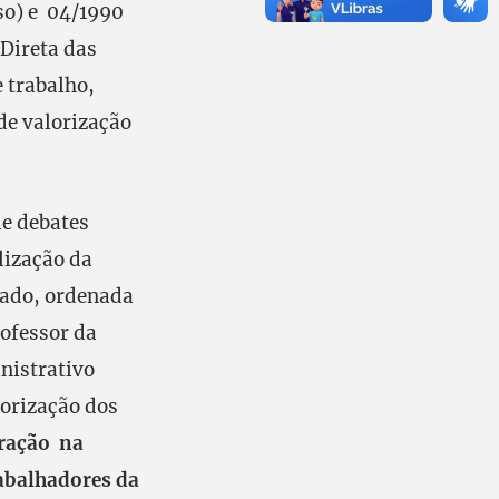
so) e 04/1990
 Direta das
 trabalho,
de valorização
de debates
lização da
tado, ordenada
rofessor da
nistrativo
lorização dos
eração na
abalhadores da