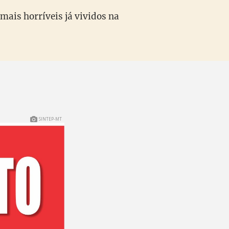
ais horríveis já vividos na
SINTEP-MT