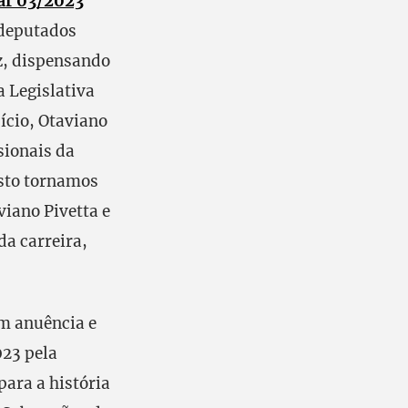
ar 03/2023
 deputados
uz, dispensando
a Legislativa
ício, Otaviano
sionais da
esto tornamos
iano Pivetta e
da carreira,
om anuência e
023 pela
para a história