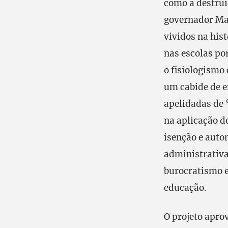
como a destrui
governador Mau
vividos na hist
nas escolas po
o fisiologismo
um cabide de e
apelidadas de 
na aplicação d
isenção e auto
administrativa
burocratismo e
educação.
O projeto apro