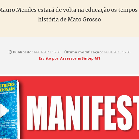
auro Mendes estará de volta na educação os tempos m
história de Mato Grosso
Publicado:
14/01/2023 16:36 |
Última modificação:
14/01/2023 16:36
Escrito por: Assessoria/Sintep-MT