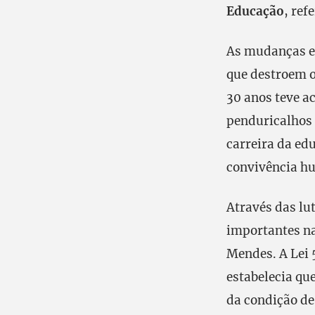
Educação
, ref
As mudanças e
que destroem o
30 anos teve a
penduricalhos 
carreira da ed
convivência hu
Através das lu
importantes na
Mendes. A Lei 
estabelecia qu
da condição de