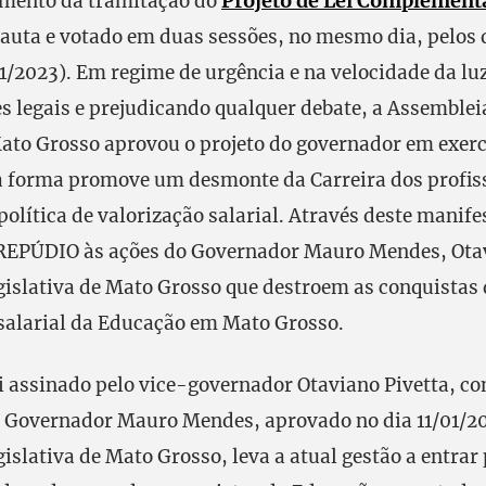
Projeto de Lei Complement
mento da tramitação do
auta e votado em duas sessões, no mesmo dia, pelos
01/2023). Em regime de urgência e na velocidade da l
s legais e prejudicando qualquer debate, a Assemblei
ato Grosso aprovou o projeto do governador em exerc
ta forma promove um desmonte da Carreira dos profis
política de valorização salarial. Através deste manif
 REPÚDIO às ações do Governador Mauro Mendes, Otav
islativa de Mato Grosso que destroem as conquistas 
 salarial da Educação em Mato Grosso.
ei assinado pelo vice-governador Otaviano Pivetta, c
 Governador Mauro Mendes, aprovado no dia 11/01/2
slativa de Mato Grosso, leva a atual gestão a entrar 