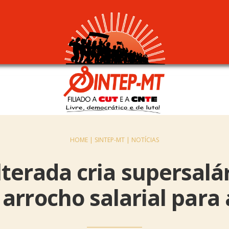
HOME |
SINTEP-MT |
NOTÍCIAS
terada cria supersalá
arrocho salarial para