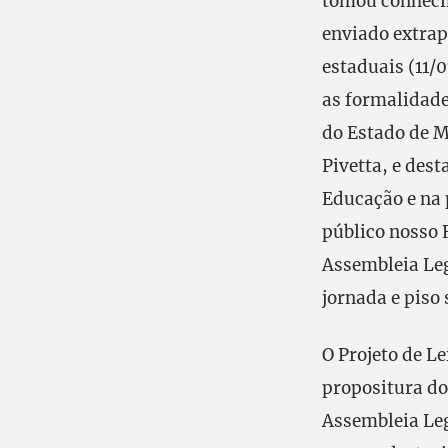
tomou conheci
enviado extrap
estaduais (11/
as formalidade
do Estado de M
Pivetta, e des
Educação e na 
público nosso
Assembleia Leg
jornada e piso
O Projeto de L
propositura do
Assembleia Legi