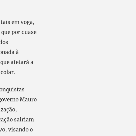
tais em voga,
 que por quase
ados
ionada à
que afetará a
colar.
conquistas
 governo Mauro
ização,
cação sairiam
vo, visando o