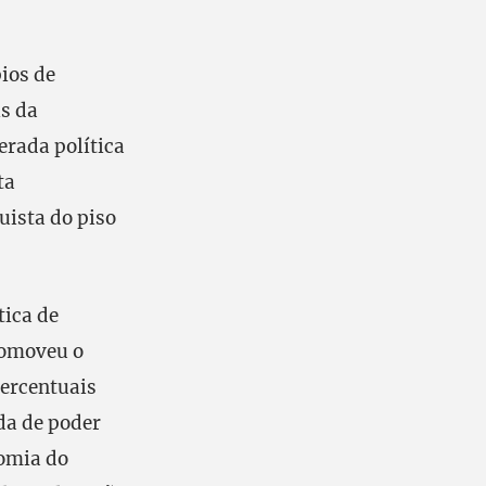
ios de
is da
erada política
ta
ista do piso
tica de
romoveu o
percentuais
da de poder
nomia do