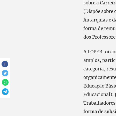
sobre a Carrei
(Dispõe sobre 
Autarquias e d
forma de remun
dos Professore
A LOPEB foi co
amplos, partic
categoria, res
organicamente 
Educação Básic
Educacional);
Trabalhadores
forma de subsí