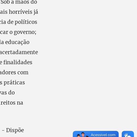
 Sob a mãos do
is horríveis já
ia de políticos
icar o governo;
 da educação
 acertadamente
e finalidades
izadores com
s práticas
vas do
reitos na
 - Dispõe