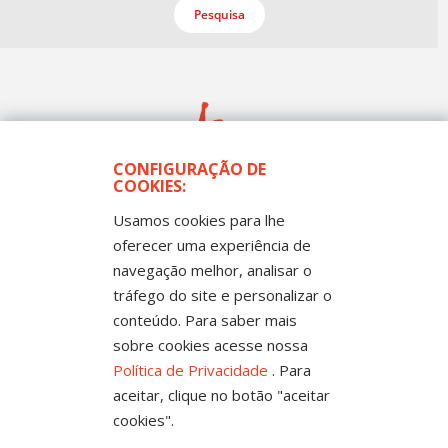
Pesquisa
CONFIGURAÇÃO DE
COOKIES:
Usamos cookies para lhe
Todos os Direitos Reservados
Sintep-MT - Sindicato dos Trabalhadores no Ensino
oferecer uma experiência de
Público de Mato Grosso
Rua Mestre João Guimarães, 102 -
navegação melhor, analisar o
Bandeirantes - Cuiabá-MT CEP 78010-170 |
Fone: (65) 3317-4300 - 0800 654343 - Fax: 3317
tráfego do site e personalizar o
4327
conteúdo. Para saber mais
sobre cookies acesse nossa
Política de Privacidade
. Para
aceitar, clique no botão "aceitar
cookies".