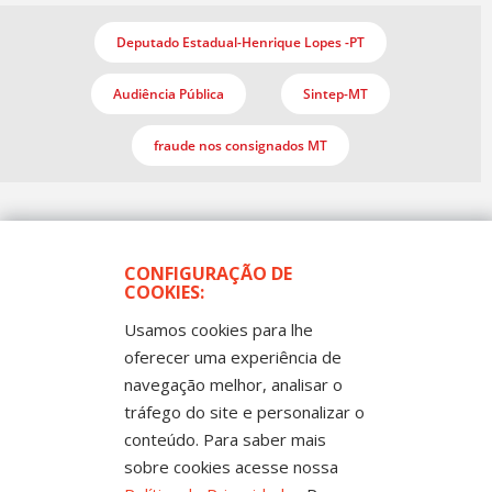
Deputado Estadual-Henrique Lopes -PT
Audiência Pública
Sintep-MT
fraude nos consignados MT
CONFIGURAÇÃO DE
COOKIES:
Usamos cookies para lhe
oferecer uma experiência de
Todos os Direitos Reservados
navegação melhor, analisar o
Sintep-MT - Sindicato dos Trabalhadores no Ensino
Público de Mato Grosso
tráfego do site e personalizar o
Rua Mestre João Guimarães, 102 -
Bandeirantes - Cuiabá-MT CEP 78010-170 |
conteúdo. Para saber mais
Fone: (65) 3317-4300 - 0800 654343 - Fax: 3317
sobre cookies acesse nossa
4327