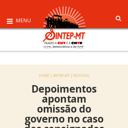
MENU
HOME |
SINTEP-MT |
NOTÍCIAS
Depoimentos
apontam
omissão do
governo no caso