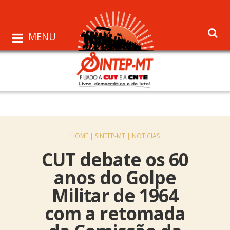
MENU
HOME |
SINTEP-MT |
NOTÍCIAS
CUT debate os 60
anos do Golpe
Militar de 1964
com a retomada