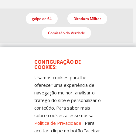
golpe de 64
Ditadura Militar
Comissão da Verdade
CONFIGURAÇÃO DE
COOKIES:
Usamos cookies para lhe
oferecer uma experiência de
navegação melhor, analisar o
Todos os Direitos Reservados
tráfego do site e personalizar o
Sintep-MT - Sindicato dos Trabalhadores no Ensino
Público de Mato Grosso
conteúdo. Para saber mais
Rua Mestre João Guimarães, 102 -
Bandeirantes - Cuiabá-MT CEP 78010-170 |
sobre cookies acesse nossa
Fone: (65) 3317-4300 - 0800 654343 - Fax: 3317
4327
Política de Privacidade
. Para
aceitar, clique no botão "aceitar