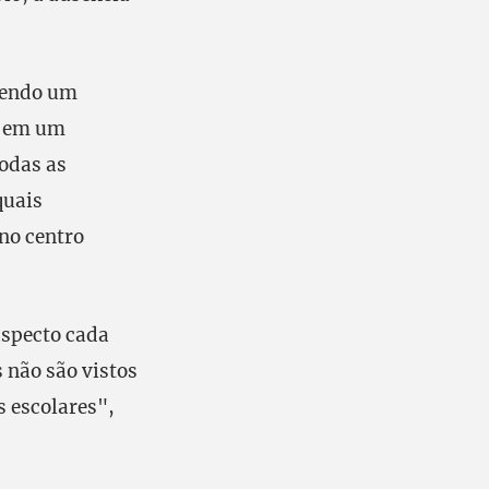
frendo um
s em um
odas as
quais
no centro
aspecto cada
 não são vistos
 escolares",