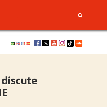
 discute
NE