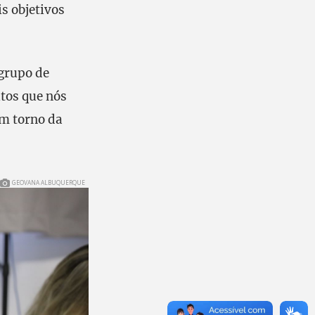
s objetivos
grupo de
itos que nós
em torno da
GEOVANA ALBUQUERQUE