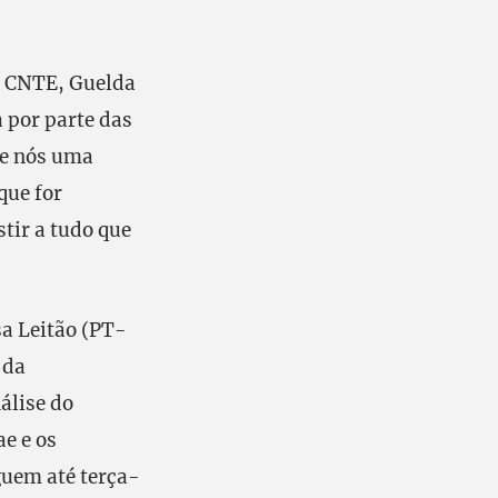
a CNTE, Guelda
 por parte das
de nós uma
que for
tir a tudo que
sa Leitão (PT-
 da
álise do
ae e os
guem até terça-