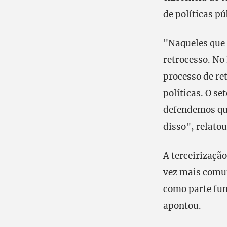
de políticas pú
"Naqueles que 
retrocesso. No
processo de re
políticas. O s
defendemos que
disso", relatou
A terceirizaçã
vez mais comum
como parte fun
apontou.