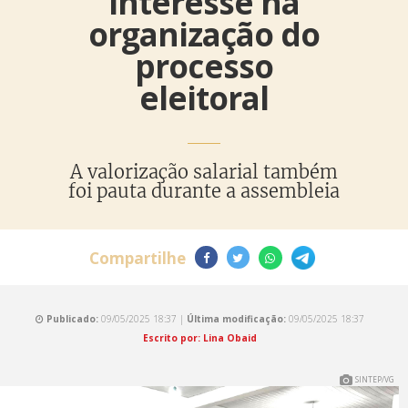
interesse na
organização do
processo
eleitoral
A valorização salarial também
foi pauta durante a assembleia
Compartilhe
Publicado:
09/05/2025 18:37 |
Última modificação:
09/05/2025 18:37
Escrito por: Lina Obaid
SINTEP/VG