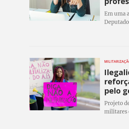
profes
Em uma au
Deputados
Direitos
(30), a p
Brasil.
MILITARIZAÇÃ
Ilegal
reforç
pelo g
Projeto de
militares