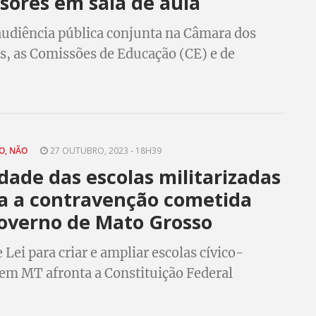
sores em sala de aula
diência pública conjunta na Câmara dos
, as Comissões de Educação (CE) e de
 Humanos debateram, nesta segunda-feira
erseguição ideológica a professores/as no
O, NÃO
27 OUTUBRO, 2023 - 18H39
idade das escolas militarizadas
a a contravenção cometida
overno de Mato Grosso
 Lei para criar e ampliar escolas cívico-
 em MT afronta a Constituição Federal