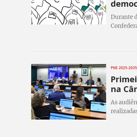
democ
Durante d
Confedera
o espaço 
pluralida
PNE 2025-203
Primei
na Câ
As audiên
realizada