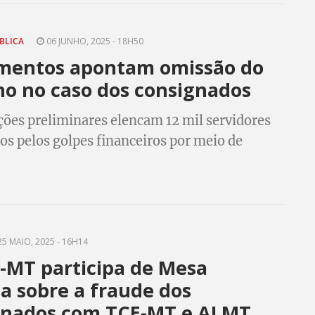
ÚBLICA
06 JUNHO, 2025 - 18H50
mentos apontam omissão do
o no caso dos consignados
ções preliminares elencam 12 mil servidores
os pelos golpes financeiros por meio de
e crédito e consignados
5 MAIO, 2025 - 16H14
-MT participa de Mesa
a sobre a fraude dos
gnados com TCE-MT e ALMT