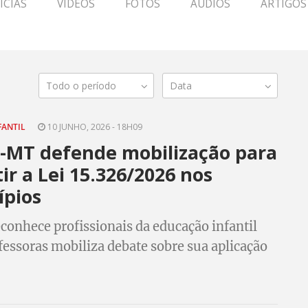
ÍCIAS
VÍDEOS
FOTOS
ÁUDIOS
ARTIGOS
Todo o período
Data
FANTIL
10 JUNHO, 2026 - 18H09
p-MT defende mobilização para
ir a Lei 15.326/2026 nos
ípios
econhece profissionais da educação infantil
essoras mobiliza debate sobre sua aplicação
ípios.