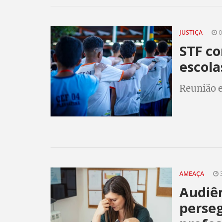
JUSTIÇA
0
STF co
escola
Reunião e
AMEAÇA
3
Audiê
perseg