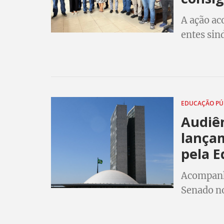
A ação ac
entes sin
danos cau
EDUCAÇÃO PÚ
Audiê
lança
pela E
Acompanhe
Senado n