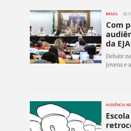
BRASIL
29
Com p
audiên
da EJA
Debate n
jovens e 
discutir p
AUDIÊNCIA N
Escola
retroc