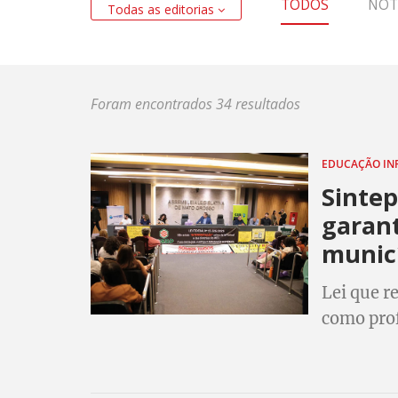
TODOS
NOT
Todas as editorias
Foram encontrados 34 resultados
EDUCAÇÃO IN
Sinte
garant
munic
Lei que r
como prof
nos munic