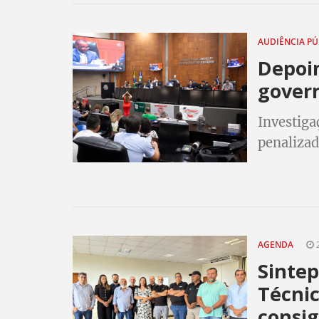
AUDIÊNCIA P
Depoi
govern
Investiga
penalizad
cartões d
AGENDA
2
Sintep
Técnic
consi