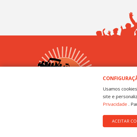
Sintep
CONFIGURAÇÃ
Rua Mestre 
Usamos cookies 
site e personal
Privacidade
. Pa
ACEITAR CO