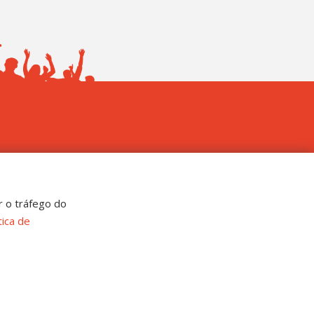
 Grosso
4300 - 0800 654343 - Fax: 3317 4327
r o tráfego do
tica de