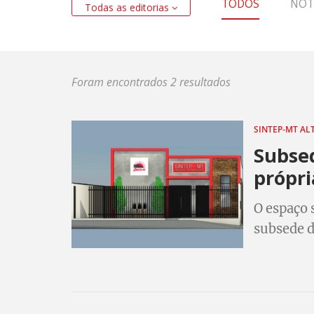
TODOS
NOT
Todas as editorias
Foram encontrados 2 resultados
SINTEP-MT A
Subsed
própri
O espaço 
subsede 