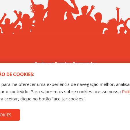
Todos os Direitos Reservados
-MT - Sindicato dos Trabalhadores no Ensino Público de Mato
O DE COOKIES:
João Guimarães, 102 - Bandeirantes - Cuiabá-MT CEP 78010-170 | Fone: (65) 3317-
para lhe oferecer uma experiência de navegação melhor, analisa
izar o conteúdo. Para saber mais sobre cookies acesse nossa
Polí
ra aceitar, clique no botão "aceitar cookies".
OKIES