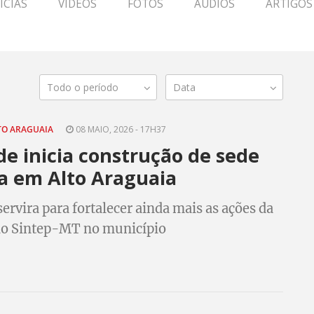
ÍCIAS
VÍDEOS
FOTOS
ÁUDIOS
ARTIGOS
Todo o período
Data
LTO ARAGUAIA
08 MAIO, 2026 - 17H37
e inicia construção de sede
a em Alto Araguaia
servira para fortalecer ainda mais as ações da
do Sintep-MT no município