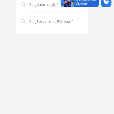
"tag:Valorização"
"tag:Servidores Públicos"