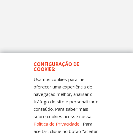
CONFIGURAÇÃO DE
COOKIES:
Usamos cookies para lhe
oferecer uma experiência de
navegação melhor, analisar o
tráfego do site e personalizar o
Todos os Direitos Reservados
conteúdo. Para saber mais
Sintep-MT - Sindicato dos Trabalhadores no Ensino
Público de Mato Grosso
sobre cookies acesse nossa
Rua Mestre João Guimarães, 102 - Bandeirantes -
Cuiabá-MT CEP 78010-170 | Fone: (65) 3317-4300 - 0800
Política de Privacidade
. Para
654343 - Fax: 3317 4327
aceitar, clique no botão "aceitar