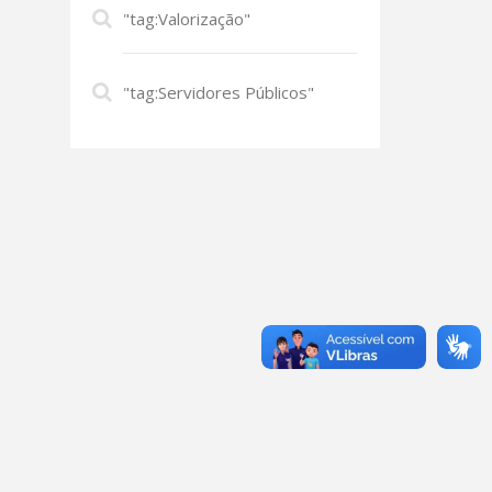
"tag:Valorização"
"tag:Servidores Públicos"