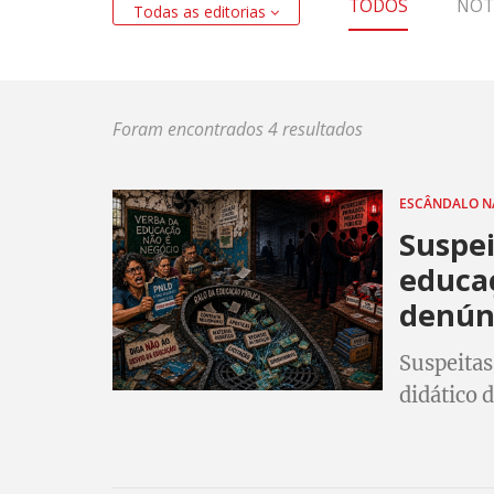
TODOS
NOT
Todas as editorias
Foram encontrados 4 resultados
ESCÂNDALO N
Suspei
educa
denún
Suspeitas
didático 
secretari
sobre con
Mato Gro