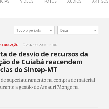
ÍCIAS
VÍDEOS
FOTOS
ÁUDIOS
ARTIGOS
Todo o período
Data
A EDUCAÇÃO
28 MAIO, 2026 - 11H02
ta de desvio de recursos da
ção de Cuiabá reacendem
cias do Sintep-MT
 de superfaturamento na compra de material
durante a gestão de Amauri Monge na
a municipal de educação sinaliza novo alerta
tratos privados com a educação pública em
sso