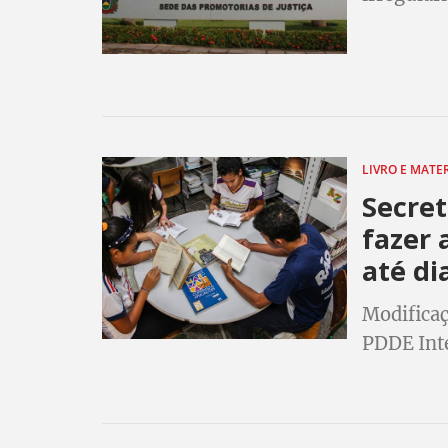
Secretari
LIVRO E MATE
Secre
fazer 
até di
Modificaç
PDDE Int