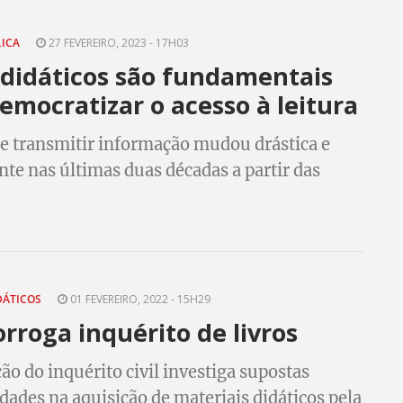
LICA
27 FEVEREIRO, 2023 - 17H03
 didáticos são fundamentais
emocratizar o acesso à leitura
e transmitir informação mudou drástica e
te nas últimas duas décadas a partir das
 tecnológicas e isso também afetou a relação
udantes, professores, professoras e os
e ensino.
DÁTICOS
01 FEVEREIRO, 2022 - 15H29
rroga inquérito de livros
ão do inquérito civil investiga supostas
idades na aquisição de materiais didáticos pela