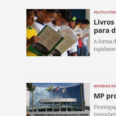
POLÍTICA PÚB
Livros
para d
A forma d
rapidamen
inovações
entre est
métodos d
MATERIAIS DI
MP pro
Prorrogaç
irregular