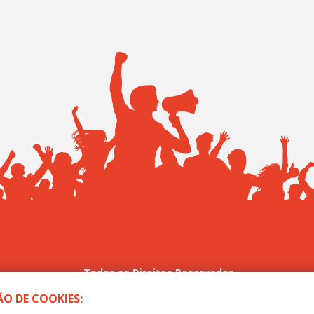
Todos os Direitos Reservados
-MT - Sindicato dos Trabalhadores no Ensino Público de Mato
O DE COOKIES: