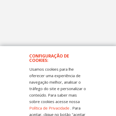
CONFIGURAÇÃO DE
COOKIES:
Usamos cookies para lhe
oferecer uma experiência de
navegação melhor, analisar o
Todos os Direitos Reservados
tráfego do site e personalizar o
Sintep-MT - Sindicato dos Trabalhadores no Ensino
Público de Mato Grosso
conteúdo. Para saber mais
Rua Mestre João Guimarães, 102 - Bandeirantes -
Cuiabá-MT CEP 78010-170 | Fone: (65) 3317-4300 - 0800
sobre cookies acesse nossa
654343 - Fax: 3317 4327
Política de Privacidade
. Para
aceitar, clique no botão "aceitar